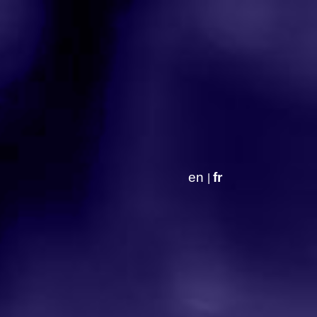
en
fr