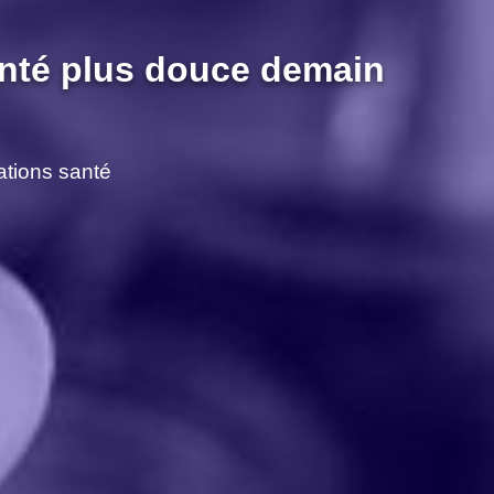
nté plus douce demain​
ions santé​​